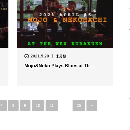
2021.5.20
未分類
Mojo&Neko Plays Blues at Th…
7
8
9
10
11
…
25
»