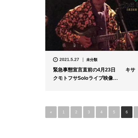
2021.5.27
未分類
緊急事態宣言直前の4月23日 キサ
クモトフサSoloライブ映像…
«
1
2
3
4
5
6