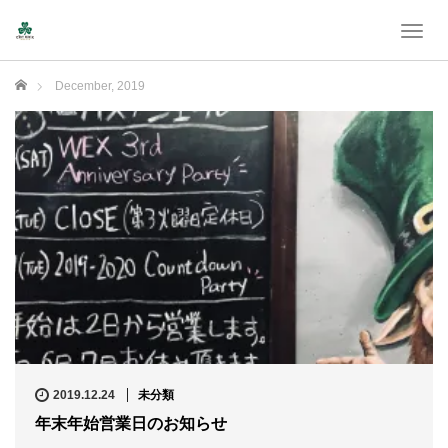
T
o
g
Home
December, 2019
g
l
e
n
a
v
i
g
a
t
i
o
n
2019.12.24
未分類
年末年始営業日のお知らせ