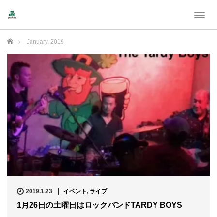
T
o
g
Home
January, 2019
g
l
e
n
a
v
i
g
a
t
i
o
n
2019.1.23
イベント
,
ライブ
1月26日の土曜日はロックバンドTARDY BOYS