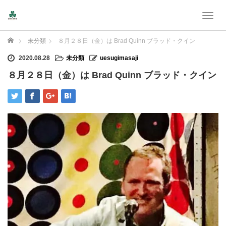
T
o
g
Home
未分類
８月２８日（金）は Brad Quinn ブラッド・クイン
g
l
2020.08.28
未分類
uesugimasaji
e
８月２８日（金）は Brad Quinn ブラッド・クイン
n
a
v
i
g
a
t
i
o
n