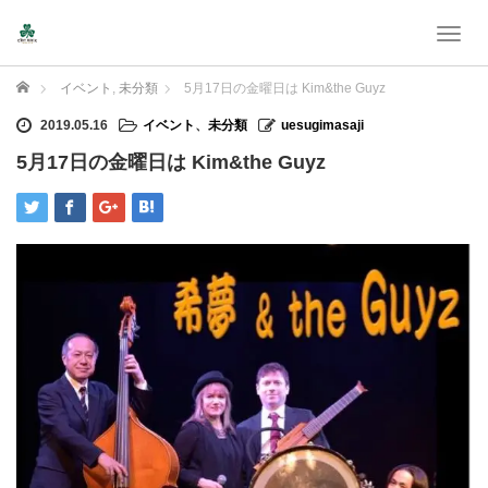
T
o
g
Home
イベント
,
未分類
5月17日の金曜日は Kim&the Guyz
g
l
2019.05.16
イベント
、
未分類
uesugimasaji
e
5月17日の金曜日は Kim&the Guyz
n
a
v
i
g
a
t
i
o
n