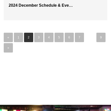
2024 December Schedule & Eve…
«
1
2
3
4
5
6
7
…
9
»