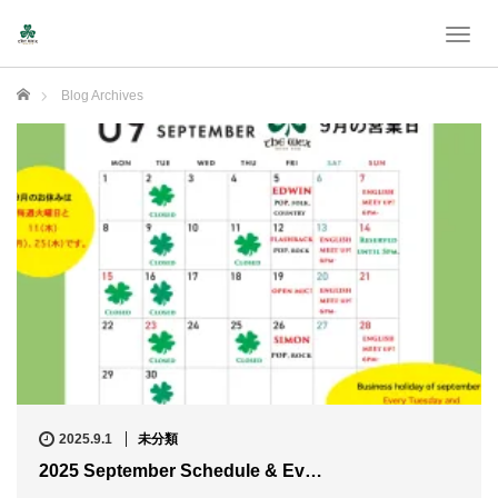
T
o
g
Home
Blog Archives
g
l
e
n
a
v
i
g
a
t
i
o
n
2025.9.1
未分類
2025 September Schedule & Ev…